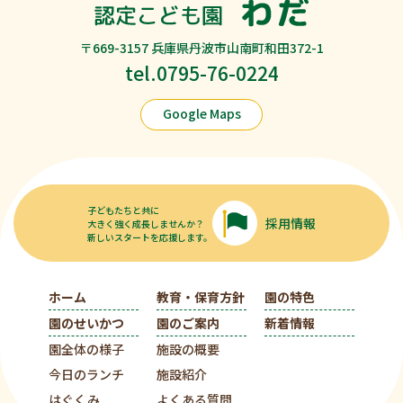
〒669-3157 兵庫県丹波市山南町和田372-1
tel.0795-76-0224
Google Maps
子どもたちと共に
採用情報
大きく強く成長しませんか？
新しいスタートを応援します。
ホーム
教育・保育方針
園の特色
園のせいかつ
園のご案内
新着情報
園全体の様子
施設の概要
今日のランチ
施設紹介
はぐくみ
よくある質問