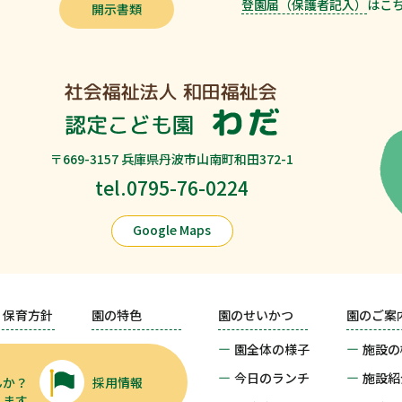
登園届（保護者記入）
は
こ
開示書類
〒669-3157 兵庫県丹波市山南町和田372-1
tel.0795-76-0224
Google Maps
・保育方針
園の特色
園のせいかつ
園のご案
園全体の様子
施設の
今日のランチ
施設紹
んか？
採用情報
します。