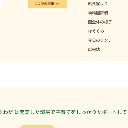
給食室より
1つ次の記事へ»
幼稚園評価
園全体の様子
はぐくみ
今日のランチ
広報誌
 わだ は充実した
環境で子育てをしっかり
サポートして