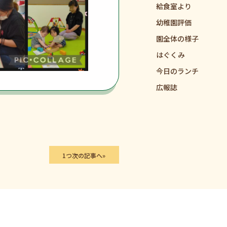
給食室より
幼稚園評価
園全体の様子
はぐくみ
今日のランチ
広報誌
1つ次の記事へ»