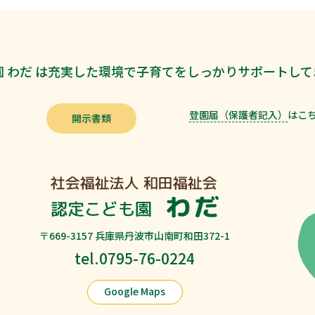
 わだ は充実した
環境で子育てをしっかり
サポートして
登園届（保護者記入）
は
こ
開示書類
〒669-3157 兵庫県丹波市山南町和田372-1
tel.0795-76-0224
Google Maps