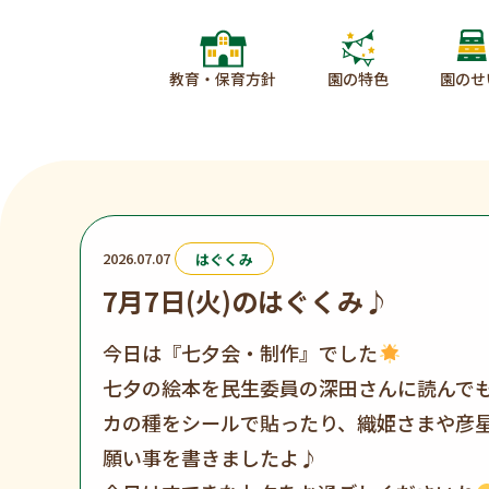
教育・保育方針
園の特色
園のせ
2026.07.07
はぐくみ
7月7日(火)のはぐくみ♪
投稿記事
今日は『七夕会・制作』でした
七夕の絵本を民生委員の深田さんに読んで
カの種をシールで貼ったり、織姫さまや彦
願い事を書きましたよ♪