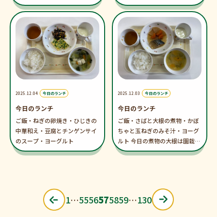
2025.12.04
今日のランチ
2025.12.03
今日のランチ
今日のランチ
今日のランチ
ご飯・ねぎの卵焼き・ひじきの
ご飯・さばと大根の煮物・かぼ
中華和え・豆腐とチンゲンサイ
ちゃと玉ねぎのみそ汁・ヨーグ
のスープ・ヨーグルト
ルト 今日の煮物の大根は園栽培
した大根でした(^^)
1
…
55
56
57
58
59
…
130